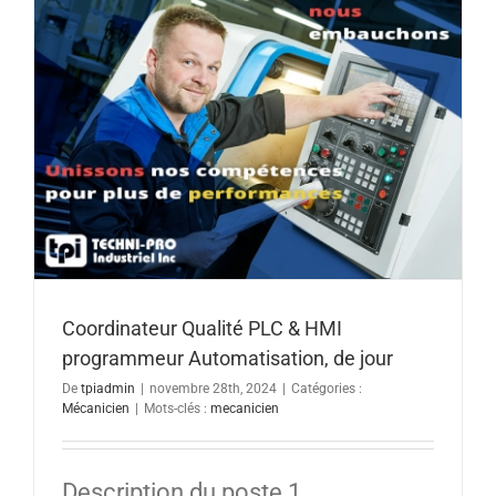
Coordinateur Qualité PLC & HMI
programmeur Automatisation, de jour
De
tpiadmin
|
novembre 28th, 2024
|
Catégories :
Mécanicien
|
Mots-clés :
mecanicien
Description du poste 1